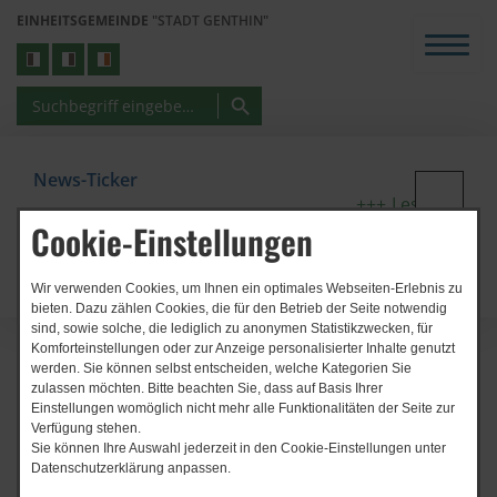
EINHEITSGEMEINDE
"STADT GENTHIN"
News-Ticker
Lese Café in 
Cookie-Einstellungen
Wir verwenden Cookies, um Ihnen ein optimales Webseiten-Erlebnis zu
bieten. Dazu zählen Cookies, die für den Betrieb der Seite notwendig
sind, sowie solche, die lediglich zu anonymen Statistikzwecken, für
Komforteinstellungen oder zur Anzeige personalisierter Inhalte genutzt
werden. Sie können selbst entscheiden, welche Kategorien Sie
zulassen möchten. Bitte beachten Sie, dass auf Basis Ihrer
Einstellungen womöglich nicht mehr alle Funktionalitäten der Seite zur
Verfügung stehen.
Sie können Ihre Auswahl jederzeit in den Cookie-Einstellungen unter
Start
November2016Teambilder
Datenschutzerklärung anpassen.